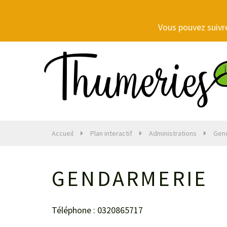
Gestion des traceurs
Vous pouvez suivre
Accueil
Plan interactif
Administrations
Gen
GENDARMERIE
Téléphone : 0320865717