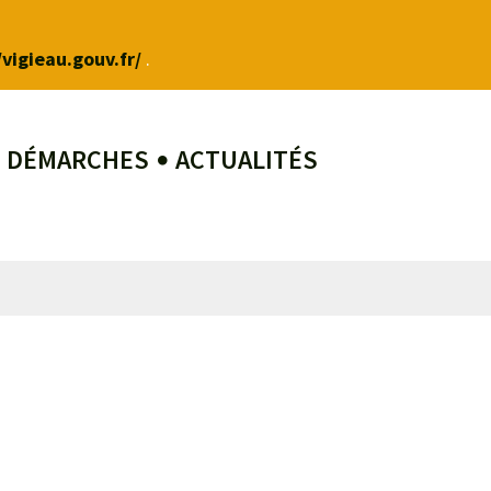
/vigieau.gouv.fr/
.
T DÉMARCHES
ACTUALITÉS