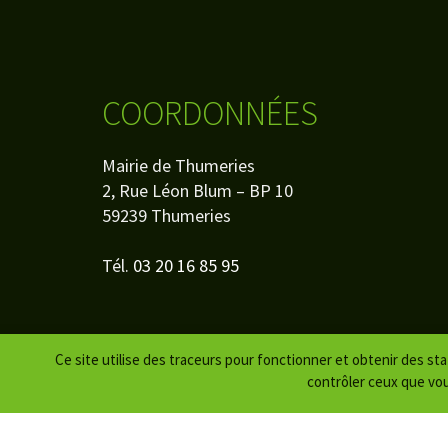
COORDONNÉES
Mairie de Thumeries
2, Rue Léon Blum – BP 10
59239 Thumeries
Tél.
03 20 16 85 95
Ce site utilise des traceurs pour fonctionner et obtenir des stati
contrôler ceux que vou