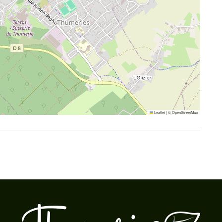
Leaflet
|
©
OpenStreetMap