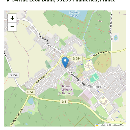
+
−
Leaflet
|
©
OpenStreetMap